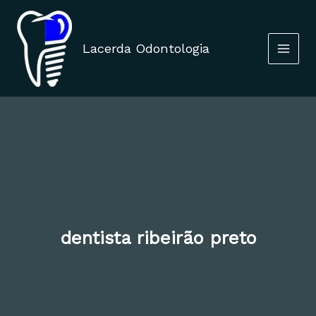
Ir
para
o
Lacerda Odontologia
conteúdo
dentista ribeirão preto