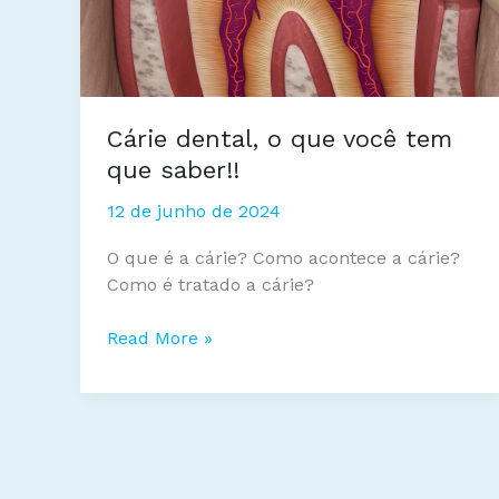
Cárie dental, o que você tem
que saber!!
12 de junho de 2024
O que é a cárie? Como acontece a cárie?
Como é tratado a cárie?
Cárie
Read More »
dental,
o
que
você
tem
que