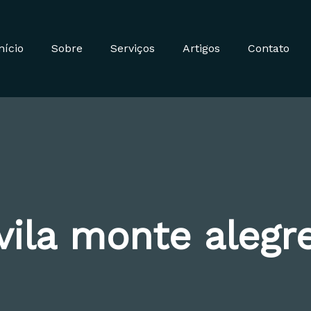
nício
Sobre
Serviços
Artigos
Contato
vila monte alegr