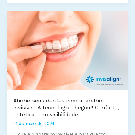
O
que
você
precisa
saber!!
Alinhe seus dentes com aparelho
invisível: A tecnologia chegou!! Conforto,
Estética e Previsibilidade.
21 de maio de 2024
O que é o aparelho invisível e para quem? O