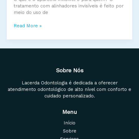
tratamento com alinhadores invisíveis é feito por
meio do uso de
Alinhe
Read More »
seus
dentes
com
aparelho
invisível:
A
Sobre Nós
tecnologia
chegou!!
Lacerda Odontologia é dedicada a oferecer
Conforto,
atendimento odontológico de alto nível com conforto e
Estética
cuidado personalizado.
e
Previsibilidade.
Menu
Início
Sobre