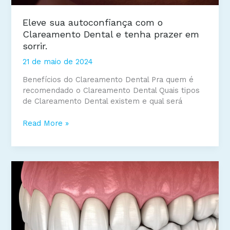
Eleve sua autoconfiança com o
Clareamento Dental e tenha prazer em
sorrir.
21 de maio de 2024
Benefícios do Clareamento Dental Pra quem é
recomendado o Clareamento Dental Quais tipos
de Clareamento Dental existem e qual será
Eleve
Read More »
sua
autoconfiança
com
o
Clareamento
Dental
e
tenha
prazer