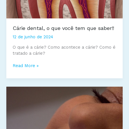
Cárie dental, o que você tem que saber!!
12 de junho de 2024
O que é a cárie? Como acontece a cárie? Como é
tratado a cárie?
Cárie
Read More »
dental,
o
que
você
tem
que
saber!!